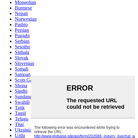
Mongolian
Burmese
Nepali
Norwegian
Pashto
Persian
Punjabi
Serbian
Sesotho
Sinhala
Slovak
Slovenian
Somali
Samoan
Scots Gaelic
Shona
Sindhi
Sundanese
Swahili
Tajik
Tamil
Telugu
Thai
Ukrainian
Urdu