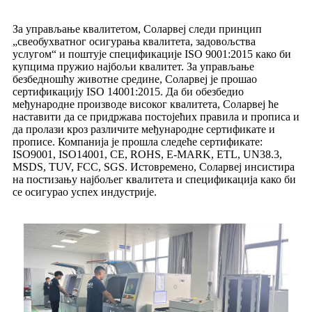
За управљање квалитетом, Соларвеј следи принцип
„свеобухватног осигурања квалитета, задовољства
услугом“ и поштује спецификације ISO 9001:2015 како би
купцима пружио најбољи квалитет. За управљање
безбедношћу животне средине, Соларвеј је прошао
сертификацију ISO 14001:2015. Да би обезбедио
међународне производе високог квалитета, Соларвеј ће
наставити да се придржава постојећих правила и прописа и
да пролази кроз различите међународне сертификате и
прописе. Компанија је прошла следеће сертификате:
ISO9001, ISO14001, CE, ROHS, E-MARK, ETL, UN38.3,
MSDS, TUV, FCC, SGS. Истовремено, Соларвеј инсистира
на постизању најбољег квалитета и спецификација како би
се осигурао успех индустрије.