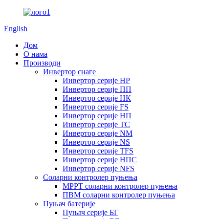
English
Дом
О нама
Производи
Инвертор снаге
Инвертор серије HP
Инвертор серије ПП
Инвертор серије НК
Инвертор серије FS
Инвертор серије НП
Инвертор серије ТС
Инвертор серије NM
Инвертор серије NS
Инвертор серије TFS
Инвертор серије НПС
Инвертор серије NFS
Соларни контролер пуњења
MPPT соларни контролер пуњења
ПВМ соларни контролер пуњења
Пуњач батерије
Пуњач серије БГ