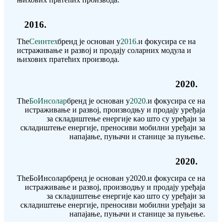
2016.
The
Сеинтех
бренд је основан у
2016.
и фокусира се на
истраживање и развој и продају соларних модула и
њихових пратећих производа.
2020.
The
БоИнсолар
бренд је основан у
2020.
и фокусира се на
истраживање и развој, производњу и продају уређаја
за складиштење енергије као што су уређаји за
складиштење енергије, преносиви мобилни уређаји за
напајање, пуњачи и станице за пуњење.
2020.
The
БоИнсолар
бренд је основан у
2020.
и фокусира се на
истраживање и развој, производњу и продају уређаја
за складиштење енергије као што су уређаји за
складиштење енергије, преносиви мобилни уређаји за
напајање, пуњачи и станице за пуњење.