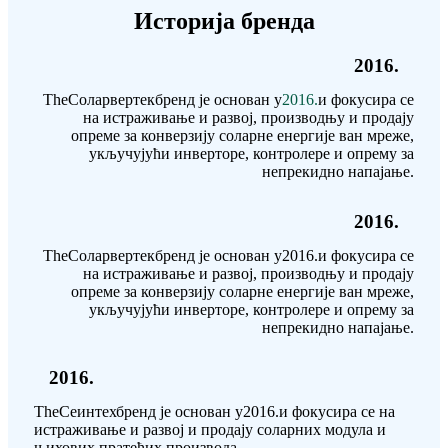
Историја бренда
2016.
The
Соларвертек
бренд је основан у
2016.
и фокусира се
на истраживање и развој, производњу и продају
опреме за конверзију соларне енергије ван мреже,
укључујући инверторе, контролере и опрему за
непрекидно напајање.
2016.
The
Соларвертек
бренд је основан у
2016.
и фокусира се
на истраживање и развој, производњу и продају
опреме за конверзију соларне енергије ван мреже,
укључујући инверторе, контролере и опрему за
непрекидно напајање.
2016.
The
Сеинтех
бренд је основан у
2016.
и фокусира се на
истраживање и развој и продају соларних модула и
њихових пратећих производа.