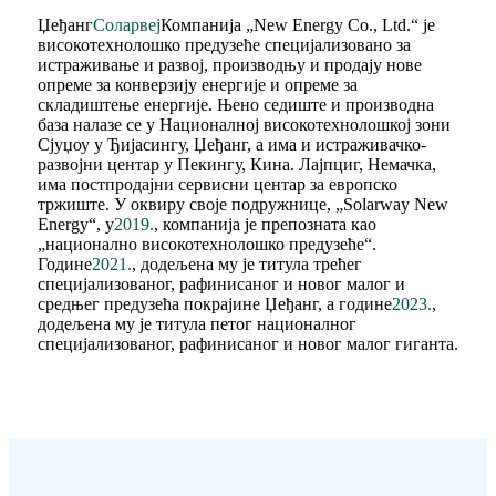
Џеђанг
Соларвеј
Компанија „New Energy Co., Ltd.“ је
високотехнолошко предузеће специјализовано за
истраживање и развој, производњу и продају нове
опреме за конверзију енергије и опреме за
складиштење енергије. Њено седиште и производна
база налазе се у Националној високотехнолошкој зони
Сјуџоу у Ђијасингу, Џеђанг, а има и истраживачко-
развојни центар у Пекингу, Кина. Лајпциг, Немачка,
има постпродајни сервисни центар за европско
тржиште. У оквиру своје подружнице, „Solarway New
Energy“, у
2019.
, компанија је препозната као
„национално високотехнолошко предузеће“.
Године
2021.
, додељена му је титула трећег
специјализованог, рафинисаног и новог малог и
средњег предузећа покрајине Џеђанг, а године
2023.
,
додељена му је титула петог националног
специјализованог, рафинисаног и новог малог гиганта.