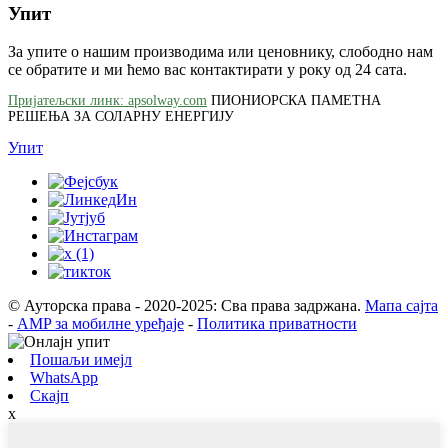
Упит
За упите о нашим производима или ценовнику, слободно нам
се обратите и ми ћемо вас контактирати у року од 24 сата.
Пријатељски линк: apsolway.com
ПИОНИОРСКА ПАМЕТНА
РЕШЕЊА ЗА СОЛАРНУ ЕНЕРГИЈУ
Упит
© Ауторска права - 2020-2025: Сва права задржана.
Мапа сајта
-
AMP за мобилне уређаје
-
Политика приватности
Пошаљи имејл
WhatsApp
Скајп
x