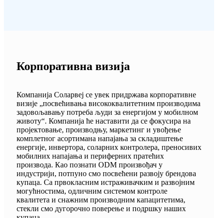
Корпоративна визија
Компанија Соларвеј се увек придржава корпоративне
визије „посвећивања висококвалитетним производима
задовољавању потреба људи за енергијом у мобилном
животу“. Компанија ће наставити да се фокусира на
пројектовање, производњу, маркетинг и увођење
комплетног асортимана напајања за складиштење
енергије, инвертора, соларних контролера, преносивих
мобилних напајања и периферних пратећих
производа. Као познати ODM произвођач у
индустрији, потпуно смо посвећени развоју брендова
купаца. Са првокласним истраживачким и развојним
могућностима, одличним системом контроле
квалитета и снажним производним капацитетима,
стекли смо дугорочно поверење и подршку наших
купаца.