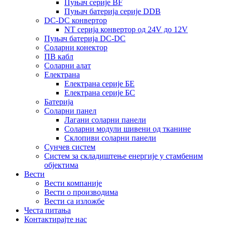
Пуњач серије BF
Пуњач батерија серије DDB
DC-DC конвертор
NT серија конвертор од 24V до 12V
Пуњач батерија DC-DC
Соларни конектор
ПВ кабл
Соларни алат
Електрана
Електрана серије БЕ
Електрана серије БС
Батерија
Соларни панел
Лагани соларни панели
Соларни модули шивени од тканине
Склопиви соларни панели
Сунчев систем
Систем за складиштење енергије у стамбеним
објектима
Вести
Вести компаније
Вести о производима
Вести са изложбе
Честа питања
Контактирајте нас