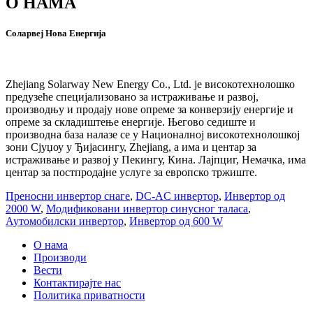
О НАМА
Соларвеј Нова Енергија
Zhejiang Solarway New Energy Co., Ltd. је високотехнолошко
предузеће специјализовано за истраживање и развој,
производњу и продају нове опреме за конверзију енергије и
опреме за складиштење енергије. Његово седиште и
производна база налазе се у Националној високотехнолошкој
зони Сјуџоу у Ђијасингу, Zhejiang, а има и центар за
истраживање и развој у Пекингу, Кина. Лајпциг, Немачка, има
центар за постпродајне услуге за европско тржиште.
Преносни инвертор снаге
,
DC-AC инвертор
,
Инвертор од
2000 W
,
Модификовани инвертор синусног таласа
,
Аутомобилски инвертор
,
Инвертор од 600 W
О нама
Производи
Вести
Контактирајте нас
Политика приватности