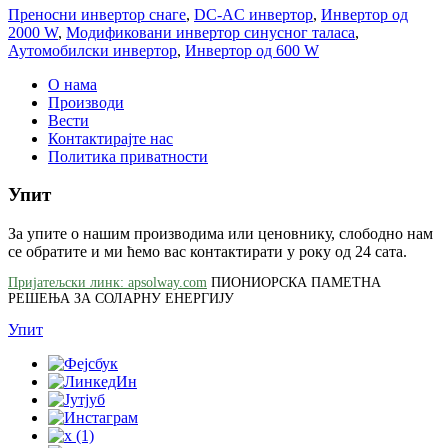
Преносни инвертор снаге
,
DC-AC инвертор
,
Инвертор од
2000 W
,
Модификовани инвертор синусног таласа
,
Аутомобилски инвертор
,
Инвертор од 600 W
О нама
Производи
Вести
Контактирајте нас
Политика приватности
Упит
За упите о нашим производима или ценовнику, слободно нам
се обратите и ми ћемо вас контактирати у року од 24 сата.
Пријатељски линк: apsolway.com
ПИОНИОРСКА ПАМЕТНА
РЕШЕЊА ЗА СОЛАРНУ ЕНЕРГИЈУ
Упит