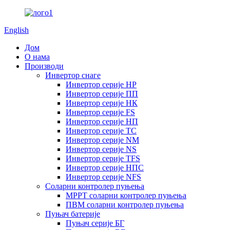
English
Дом
О нама
Производи
Инвертор снаге
Инвертор серије HP
Инвертор серије ПП
Инвертор серије НК
Инвертор серије FS
Инвертор серије НП
Инвертор серије ТС
Инвертор серије NM
Инвертор серије NS
Инвертор серије TFS
Инвертор серије НПС
Инвертор серије NFS
Соларни контролер пуњења
MPPT соларни контролер пуњења
ПВМ соларни контролер пуњења
Пуњач батерије
Пуњач серије БГ