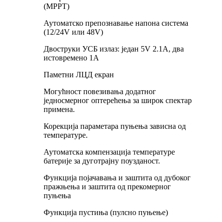
(MPPT)
Аутоматско препознавање напона система
(12/24V или 48V)
Двоструки УСБ излаз: један 5V 2.1A, два
истовремено 1A
Паметни ЛЦД екран
Могућност повезивања додатног
једносмерног оптерећења за широк спектар
примена.
Корекција параметара пуњења зависна од
температуре.
Аутоматска компензација температуре
батерије за дуготрајну поузданост.
Функција појачавања и заштита од дубоког
пражњења и заштита од прекомерног
пуњења
Функција пустиња (пулсно пуњење)