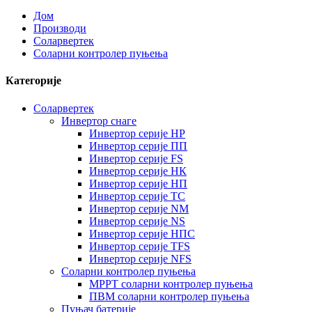
Дом
Производи
Соларвертек
Соларни контролер пуњења
Категорије
Соларвертек
Инвертор снаге
Инвертор серије HP
Инвертор серије ПП
Инвертор серије FS
Инвертор серије НК
Инвертор серије НП
Инвертор серије ТС
Инвертор серије NM
Инвертор серије NS
Инвертор серије НПС
Инвертор серије TFS
Инвертор серије NFS
Соларни контролер пуњења
MPPT соларни контролер пуњења
ПВМ соларни контролер пуњења
Пуњач батерије