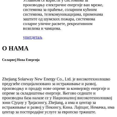
Углавном се користи у системима за
производњу електричне енергије ван мреже,
системима за праћење, соларним кућним
системима, телекомуникацијама, применама
заштите од шумских пожара, системима
соларне уличне расвете, рекреативним
возилима и чамцима.
упит
детаљ
О НАМА
Соларвеј Нова Енергија
Zhejiang Solarway New Energy Co., Ltd. је високотехнолошко
предузеће специјализовано за истраживање и развој,
производњу и продају нове опреме за конверзију енергије и
опреме за складиштење енергије. Његово седиште и
производна база налазе се у Националној високотехнолошкој
зони Сјуџоу у Ђијасингу, Zhejiang, а има и центар за
истраживање и развој у Пекингу, Кина. Лајпциг, Немачка, има
центар за постпродајне услуге за европско тржиште.