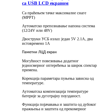
са USB LCD екраном
Са праћењем тачке максималне снаге
(MPPT)
Аутоматско препознавање напона система
(12/24V или 48V)
Двоструки УСБ излаз: један 5V 2.1A, два
истовремено 1A
Паметни ЛЦД екран
Могућност повезивања додатног
једносмерног оптерећења за широк спектар
примена.
Корекција параметара пуњења зависна од
температуре.
Аутоматска компензација температуре
батерије за дуготрајну поузданост.
Функција појачавања и заштита од дубоког
пражњења и заштита од прекомерног