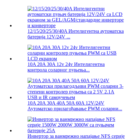
12/15/20/25/30/40A Интелигентна аутоматска
батерија 12V/24V ...
10A 20A 30A 12v 24v Интелигентна
контрола соларног пуњења...
10A 20A 30A 40A 50A 60A 12V/24V
Аутоматско прилагођавање PWM соларни...
Инвертор за ванмрежно напајање NFS серије