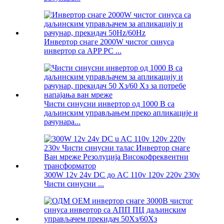
Инвертор снаге 2000W чистог синуса
инвертор са APP PC ...
Чисти синусни инвертор од 1000 В са
даљинским управљањем преко апликације и
рачунара...
300W 12v 24v DC до AC 110v 120v 220v 230v
Чисти синусни ...