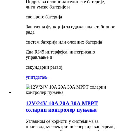
Подржава оловно-киселинске батерије,
литијумске батерије и
све врсте батерија
Заштитна функција за одржавање стабилног
рада
систем батерија или оловних батерија
Два RJ45 интерфејса, интегрисано
управљање и
секундарни развој
упит
детаљ
12V/24V 10A 20A 30A MPPT
соларни контролер пуњења
Углавном се користи у системима за
производњу електричне енергије ван мреже,