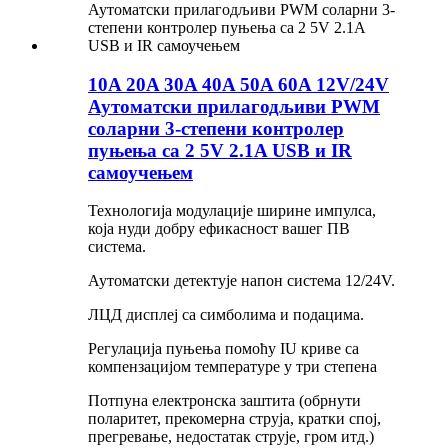
10A 20A 30A 40A 50A 60A 12V/24V
Аутоматски прилагодљиви PWM
соларни 3-степени контролер
пуњења са 2 5V 2.1A USB и IR
самоучењем
Технологија модулације ширине импулса,
која нуди добру ефикасност вашег ПВ
система.
Аутоматски детектује напон система 12/24V.
ЛЦД дисплеј са симболима и подацима.
Регулација пуњења помоћу IU криве са
компензацијом температуре у три степена
Потпуна електронска заштита (обрнути
поларитет, прекомерна струја, кратки спој,
прегревање, недостатак струје, гром итд.)