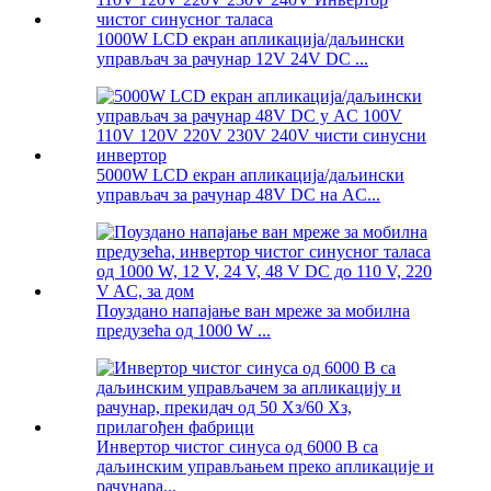
1000W LCD екран апликација/даљински
управљач за рачунар 12V 24V DC ...
5000W LCD екран апликација/даљински
управљач за рачунар 48V DC на AC...
Поуздано напајање ван мреже за мобилна
предузећа од 1000 W ...
Инвертор чистог синуса од 6000 В са
даљинским управљањем преко апликације и
рачунара...