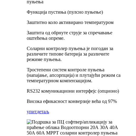
пуњења
Функција пустиња (пулсно пуњење)
Заштитно коло активирано температуром
Заштита од обрнуте струје за спречавање
оштећења опреме.
Соларни контролер пуњења је погодан за
различите типове батерија за различите
режиме пуњења.
Тростепени систем контроле пуњења
(напајање, апсорпција) и плутајући режим са
температурном компензацијом.
RS232 комуникациони интерфејс (опционо)
Висока ефикасност конверзије већа од 97%
упит
детаљ