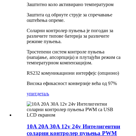
Заштитно коло активирано температуром
Заштита од обрнуте струје за спречавање
оштећења опреме.
Соларни контролер пуњења је погодан за
различите типове батерија за различите
режиме пуњења.
Тростепени систем контроле пуњења
(напајање, апсорпција) и плутајући режим са
температурном компензацијом.
RS232 комуникациони интерфејс (опционо)
Висока ефикасност конверзије већа од 97%
упит
детаљ
10A 20A 30A 12v 24v Интелигентни
соларни контролер пуњења PWM