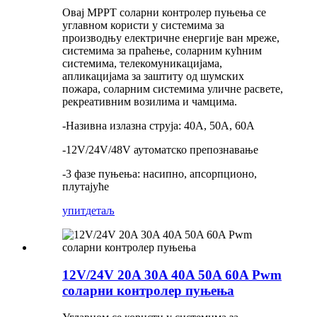
Овај MPPT соларни контролер пуњења се
углавном користи у системима за
производњу електричне енергије ван мреже,
системима за праћење, соларним кућним
системима, телекомуникацијама,
апликацијама за заштиту од шумских
пожара, соларним системима уличне расвете,
рекреативним возилима и чамцима.
-Називна излазна струја: 40А, 50А, 60А
-12V/24V/48V аутоматско препознавање
-3 фазе пуњења: насипно, апсорпционо,
плутајуће
упит
детаљ
12V/24V 20A 30A 40A 50A 60A Pwm
соларни контролер пуњења