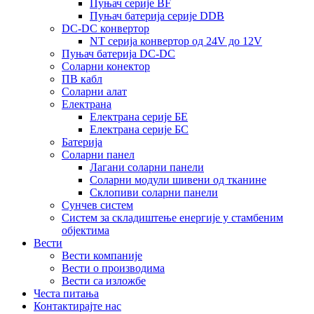
Пуњач серије BF
Пуњач батерија серије DDB
DC-DC конвертор
NT серија конвертор од 24V до 12V
Пуњач батерија DC-DC
Соларни конектор
ПВ кабл
Соларни алат
Електрана
Електрана серије БЕ
Електрана серије БС
Батерија
Соларни панел
Лагани соларни панели
Соларни модули шивени од тканине
Склопиви соларни панели
Сунчев систем
Систем за складиштење енергије у стамбеним
објектима
Вести
Вести компаније
Вести о производима
Вести са изложбе
Честа питања
Контактирајте нас