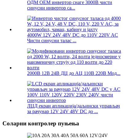
ОДМ ОЕМ инвертор снаге 3000В чисти
синусни инвертор са...
4000W 12V 24V 48V DC до 110V 220V AC
Чисти синусни талас ...
2000В 12В 24В ДЦ до АЦ 110В 220В Мод...
ЛЦД екран апликација/даљински управљач
за рачунар 12V 24V 48V DC до ...
Соларни контролер пуњења