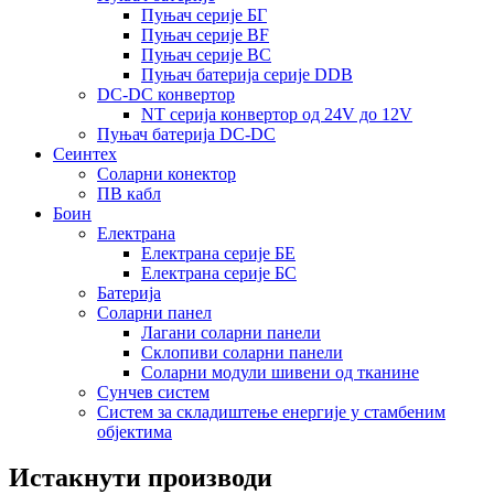
Пуњач серије БГ
Пуњач серије BF
Пуњач серије BC
Пуњач батерија серије DDB
DC-DC конвертор
NT серија конвертор од 24V до 12V
Пуњач батерија DC-DC
Сеинтех
Соларни конектор
ПВ кабл
Боин
Електрана
Електрана серије БЕ
Електрана серије БС
Батерија
Соларни панел
Лагани соларни панели
Склопиви соларни панели
Соларни модули шивени од тканине
Сунчев систем
Систем за складиштење енергије у стамбеним
објектима
Истакнути производи