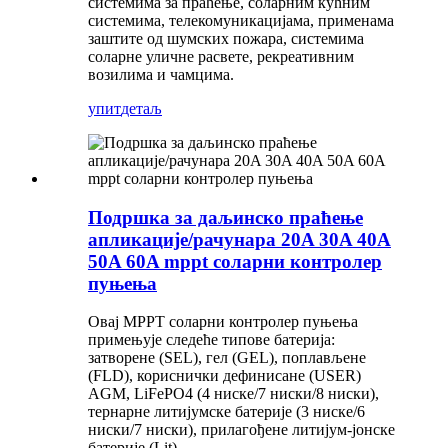
системима за праћење, соларним кућним
системима, телекомуникацијама, применама
заштите од шумских пожара, системима
соларне уличне расвете, рекреативним
возилима и чамцима.
упит
детаљ
Подршка за даљинско праћење
апликације/рачунара 20A 30A 40A
50A 60A mppt соларни контролер
пуњења
Овај MPPT соларни контролер пуњења
примењује следеће типове батерија:
затворене (SEL), гел (GEL), поплављене
(FLD), кориснички дефинисане (USER)
AGM, LiFePO4 (4 ниске/7 ниски/8 ниски),
тернарне литијумске батерије (3 ниске/6
ниски/7 ниски), прилагођене литијум-јонске
батерије (Lit).