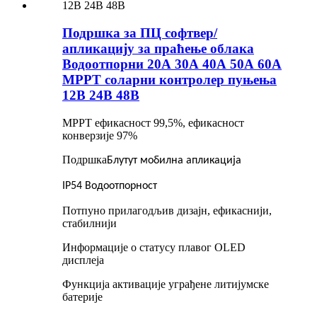
Подршка за ПЦ софтвер/
апликацију за праћење облака
Водоотпорни 20А 30А 40А 50А 60А
MPPT соларни контролер пуњења
12В 24В 48В
MPPT ефикасност 99,5%, ефикасност
конверзије 97%
Подршка
Блутут мобилна апликација
IP54 Водоотпорност
Потпуно прилагодљив дизајн, ефикаснији,
стабилнији
Информације о статусу плавог OLED
дисплеја
Функција активације уграђене литијумске
батерије