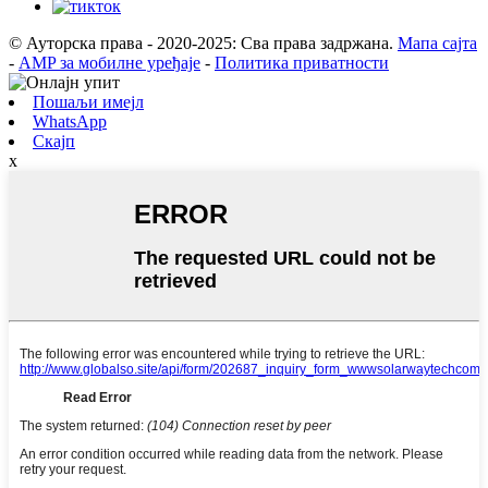
© Ауторска права - 2020-2025: Сва права задржана.
Мапа сајта
-
AMP за мобилне уређаје
-
Политика приватности
Пошаљи имејл
WhatsApp
Скајп
x