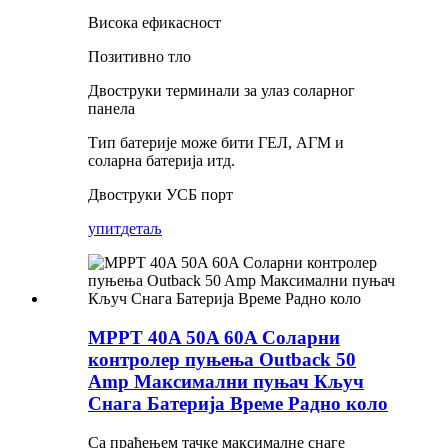
Висока ефикасност
Позитивно тло
Двоструки терминали за улаз соларног
панела
Тип батерије може бити ГЕЛ, АГМ и
соларна батерија итд.
Двоструки УСБ порт
упит
детаљ
MPPT 40A 50A 60A Соларни
контролер пуњења Outback 50
Amp Максимални пуњач Кључ
Снага Батерија Време Радно коло
Са праћењем тачке максималне снаге