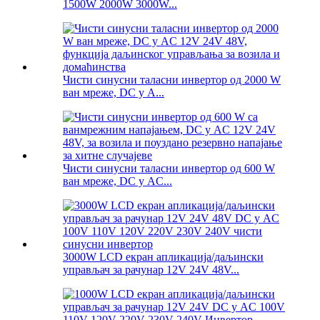
1500W 2000W 3000W...
Чисти синусни таласни инвертор од 2000 W
ван мреже, DC у A...
Чисти синусни таласни инвертор од 600 W
ван мреже, DC у AC...
3000W LCD екран апликација/даљински
управљач за рачунар 12V 24V 48V...