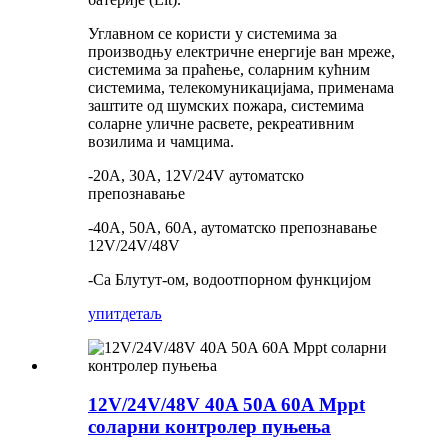
Углавном се користи у системима за
производњу електричне енергије ван мреже,
системима за праћење, соларним кућним
системима, телекомуникацијама, применама
заштите од шумских пожара, системима
соларне уличне расвете, рекреативним
возилима и чамцима.
-20A, 30A, 12V/24V аутоматско
препознавање
-40A, 50A, 60A, аутоматско препознавање
12V/24V/48V
-Са Блутут-ом, водоотпорном функцијом
упит
детаљ
12V/24V/48V 40A 50A 60A Mppt
соларни контролер пуњења