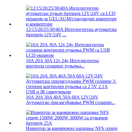
12/15/20/25/30/40A Интелигентна аутоматска
батерија 12V/24V ...
10A 20A 30A 12v 24v Интелигентна
контрола соларног пуњења...
10A 20A 30A 40A 50A 60A 12V/24V
Аутоматско прилагођавање PWM соларни...
Инвертор за ванмрежно напајање NFS серије