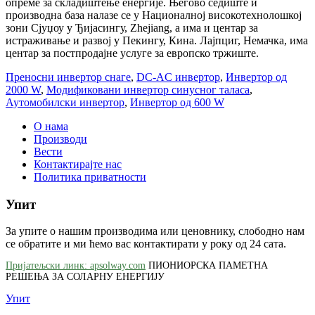
опреме за складиштење енергије. Његово седиште и
производна база налазе се у Националној високотехнолошкој
зони Сјуџоу у Ђијасингу, Zhejiang, а има и центар за
истраживање и развој у Пекингу, Кина. Лајпциг, Немачка, има
центар за постпродајне услуге за европско тржиште.
Преносни инвертор снаге
,
DC-AC инвертор
,
Инвертор од
2000 W
,
Модификовани инвертор синусног таласа
,
Аутомобилски инвертор
,
Инвертор од 600 W
О нама
Производи
Вести
Контактирајте нас
Политика приватности
Упит
За упите о нашим производима или ценовнику, слободно нам
се обратите и ми ћемо вас контактирати у року од 24 сата.
Пријатељски линк: apsolway.com
ПИОНИОРСКА ПАМЕТНА
РЕШЕЊА ЗА СОЛАРНУ ЕНЕРГИЈУ
Упит