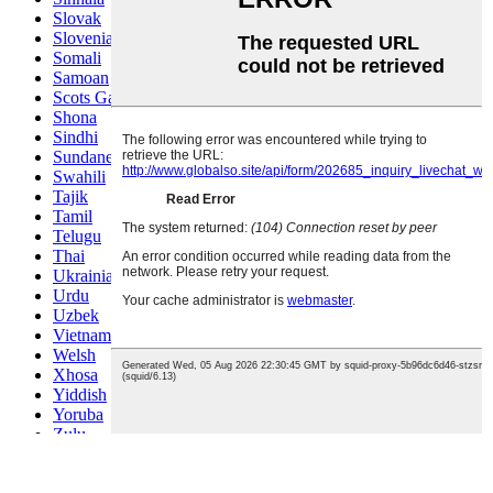
Slovak
Slovenian
Somali
Samoan
Scots Gaelic
Shona
Sindhi
Sundanese
Swahili
Tajik
Tamil
Telugu
Thai
Ukrainian
Urdu
Uzbek
Vietnamese
Welsh
Xhosa
Yiddish
Yoruba
Zulu
Kinyarwanda
Tatar