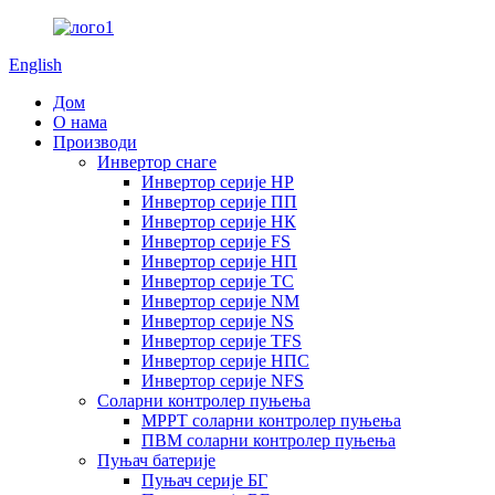
English
Дом
О нама
Производи
Инвертор снаге
Инвертор серије HP
Инвертор серије ПП
Инвертор серије НК
Инвертор серије FS
Инвертор серије НП
Инвертор серије ТС
Инвертор серије NM
Инвертор серије NS
Инвертор серије TFS
Инвертор серије НПС
Инвертор серије NFS
Соларни контролер пуњења
MPPT соларни контролер пуњења
ПВМ соларни контролер пуњења
Пуњач батерије
Пуњач серије БГ