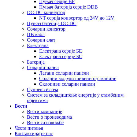
Пуњач серије BF
Пуњач батерија серије DDB
DC-DC конвертор
NT серија конвертор од 24V до 12V
Пуњач батерија DC-DC
Соларни конектор
ПВ кабл
Соларни алат
Електрана
Електрана серије БЕ
Електрана серије БС
Батерија
Соларни панел
Лагани соларни панели
Соларни модули шивени од тканине
Склопиви соларни панели
Сунчев систем
Систем за складиштење енергије у стамбеним
објектима
Вести
Вести компаније
Вести о производима
Вести са изложбе
Честа питања
Контактирајте нас