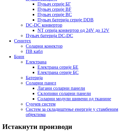
Пуњач серије БГ
Пуњач серије BF
Пуњач серије BC
Пуњач батерија серије DDB
DC-DC конвертор
NT серија конвертор од 24V до 12V
Пуњач батерија DC-DC
Сеинтех
Соларни конектор
ПВ кабл
Боин
Електрана
Електрана серије БЕ
Електрана серије БС
Батерија
Соларни панел
Лагани соларни панели
Склопиви соларни панели
Соларни модули шивени од тканине
Сунчев систем
Систем за складиштење енергије у стамбеним
објектима
Истакнути производи