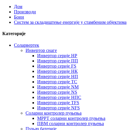
Дом
Производи
Боин
Систем за складиштење енергије у стамбеним објектима
Категорије
Соларвертек
Инвертор снаге
Инвертор серије HP
Инвертор серије ПП
Инвертор серије FS
Инвертор серије НК
Инвертор серије НП
Инвертор серије ТС
Инвертор серије NM
Инвертор серије NS
Инвертор серије НПС
Инвертор серије TFS
Инвертор серије NFS
Соларни контролер пуњења
MPPT соларни контролер пуњења
ПВМ соларни контролер пуњења
Пуњач батерије