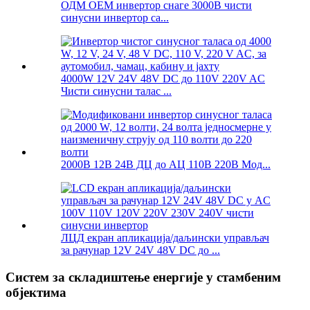
ОДМ ОЕМ инвертор снаге 3000В чисти
синусни инвертор са...
4000W 12V 24V 48V DC до 110V 220V AC
Чисти синусни талас ...
2000В 12В 24В ДЦ до АЦ 110В 220В Мод...
ЛЦД екран апликација/даљински управљач
за рачунар 12V 24V 48V DC до ...
Систем за складиштење енергије у стамбеним
објектима