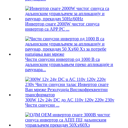
Инвертор снаге 2000W чистог синуса
инвертор са APP PC ...
Чисти синусни инвертор од 1000 В са
даљинским управљањем преко апликације и
рачунара...
300W 12v 24v DC до AC 110v 120v 220v 230v
Чисти синусни ...