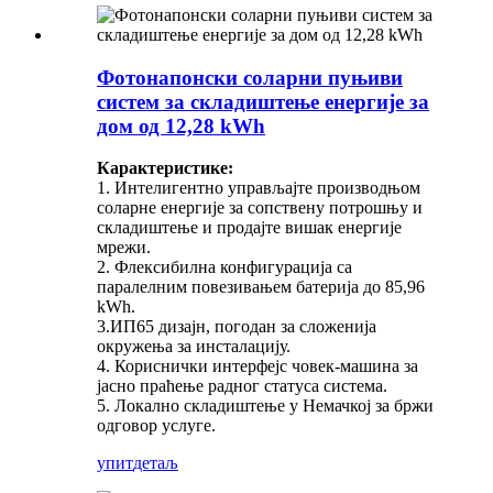
Фотонапонски соларни пуњиви
систем за складиштење енергије за
дом од 12,28 kWh
Карактеристике:
1. Интелигентно управљајте производњом
соларне енергије за сопствену потрошњу и
складиштење и продајте вишак енергије
мрежи.
2. Флексибилна конфигурација са
паралелним повезивањем батерија до 85,96
kWh.
3.ИП65 дизајн, погодан за сложенија
окружења за инсталацију.
4. Кориснички интерфејс човек-машина за
јасно праћење радног статуса система.
5. Локално складиштење у Немачкој за бржи
одговор услуге.
упит
детаљ