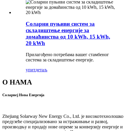
Соларни пуњиви систем за
складиштење енергије за
домаћинства од 10 kWh, 15 kWh,
20 kWh
Прилагођено потребама вашег стамбеног
система за складиштење енергије.
упит
детаљ
О НАМА
Соларвеј Нова Енергија
Zhejiang Solarway New Energy Co., Ltd. је високотехнолошко
предузеће специјализовано за истраживање и развој,
производњу и продају нове опреме за конверзију енергије и