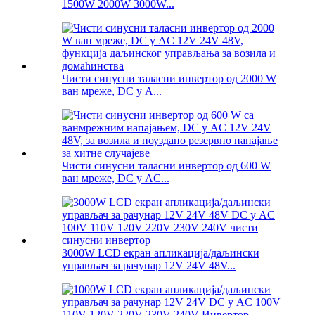
1500W 2000W 3000W...
Чисти синусни таласни инвертор од 2000 W
ван мреже, DC у A...
Чисти синусни таласни инвертор од 600 W
ван мреже, DC у AC...
3000W LCD екран апликација/даљински
управљач за рачунар 12V 24V 48V...