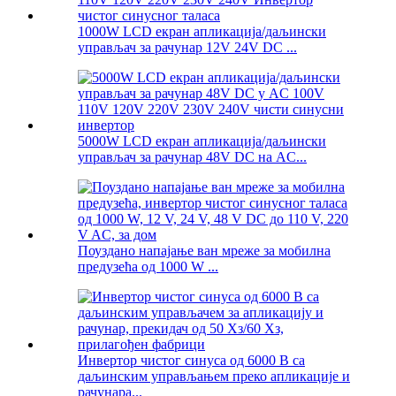
1000W LCD екран апликација/даљински
управљач за рачунар 12V 24V DC ...
5000W LCD екран апликација/даљински
управљач за рачунар 48V DC на AC...
Поуздано напајање ван мреже за мобилна
предузећа од 1000 W ...
Инвертор чистог синуса од 6000 В са
даљинским управљањем преко апликације и
рачунара...