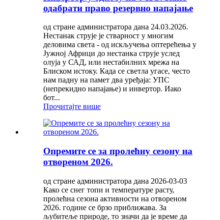
одабрати право резервно напајање
од стране администратора дана 24.03.2026.
Нестанак струје је стварност у многим
деловима света - од искључења оптерећења у
Јужној Африци до нестанка струје услед
олуја у САД, или нестабилних мрежа на
Блиском истоку. Када се светла угасе, често
нам падну на памет два уређаја: УПС
(непрекидно напајање) и инвертор. Иако
бот...
Прочитајте више
Опремите се за пролећну сезону на
отвореном 2026.
од стране администратора дана 2026-03-03
Како се снег топи и температуре расту,
пролећна сезона активности на отвореном
2026. године се брзо приближава. За
љубитеље природе, то значи да је време да