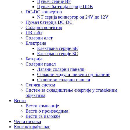
Пуњач серије BF
Пуњач батерија серије DDB
DC-DC конвертор
NT серија конвертор од 24V до 12V
Пуњач батерија DC-DC
Соларни конектор
ПВ кабл
Соларни алат
Електрана
Електрана серије БЕ
Електрана серије БС
Батерија
Соларни панел
Лагани соларни панели
Соларни модули шивени од тканине
Склопиви соларни панели
Сунчев систем
Систем за складиштење енергије у стамбеним
објектима
Вести
Вести компаније
Вести о производима
Вести са изложбе
Честа питања
Контактирајте нас