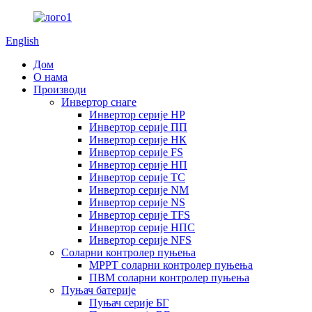
English
Дом
О нама
Производи
Инвертор снаге
Инвертор серије HP
Инвертор серије ПП
Инвертор серије НК
Инвертор серије FS
Инвертор серије НП
Инвертор серије ТС
Инвертор серије NM
Инвертор серије NS
Инвертор серије TFS
Инвертор серије НПС
Инвертор серије NFS
Соларни контролер пуњења
MPPT соларни контролер пуњења
ПВМ соларни контролер пуњења
Пуњач батерије
Пуњач серије БГ