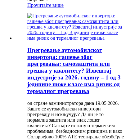
Прочитајте више
Прегревање аутомобилског
инвертора: гашење због
прегревања: самозаштита или
грешка у квалитету? Извештај
индустрије за 2026. годину – 1 од 3
јединице ниже класе има ризик од
термалног прегревања
од стране администратора дана 19.05.2026.
Зашто се аутомобилски инвертори
прегревају и искључују? Да ли је то
нормална заштита или знак лошег
квалитета? Сазнајте истину о термичким
проблемима, безбедносним ризицима и како
Соларвејово 100% АТЕ тестирање обезбеђује