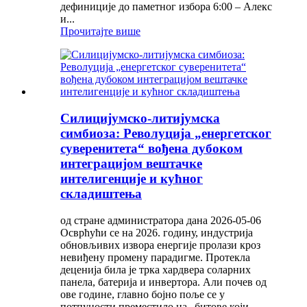
дефиниције до паметног избора 6:00 – Алекс
и...
Прочитајте више
Силицијумско-литијумска
симбиоза: Револуција „енергетског
суверенитета“ вођена дубоком
интеграцијом вештачке
интелигенције и кућног
складиштења
од стране администратора дана 2026-05-06
Осврћући се на 2026. годину, индустрија
обновљивих извора енергије пролази кроз
невиђену промену парадигме. Протекла
деценија била је трка хардвера соларних
панела, батерија и инвертора. Али почев од
ове године, главно бојно поље се у
потпуности преместило на „битове који