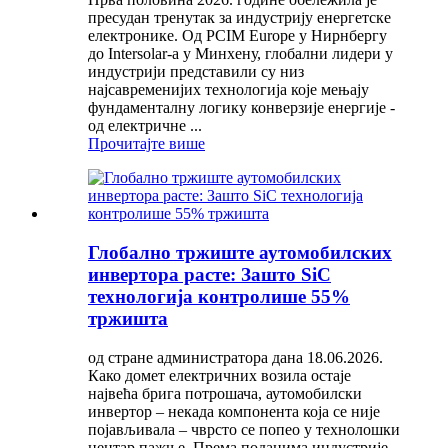
пресудан тренутак за индустрију енергетске
електронике. Од PCIM Europe у Нирнбергу
до Intersolar-а у Минхену, глобални лидери у
индустрији представили су низ
најсавременијих технологија које мењају
фундаменталну логику конверзије енергије -
од електричне ...
Прочитајте више
Глобално тржиште аутомобилских
инвертора расте: Зашто SiC
технологија контролише 55%
тржишта
од стране администратора дана 18.06.2026.
Како домет електричних возила остаје
највећа брига потрошача, аутомобилски
инвертор – некада компонента која се није
појављивала – чврсто се попео у технолошки
центар пажње. Према подацима индустрије,