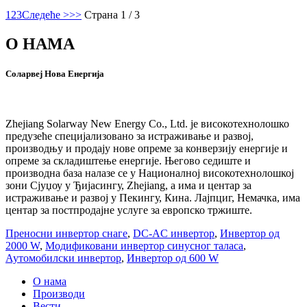
1
2
3
Следеће >
>>
Страна 1 / 3
О НАМА
Соларвеј Нова Енергија
Zhejiang Solarway New Energy Co., Ltd. је високотехнолошко
предузеће специјализовано за истраживање и развој,
производњу и продају нове опреме за конверзију енергије и
опреме за складиштење енергије. Његово седиште и
производна база налазе се у Националној високотехнолошкој
зони Сјуџоу у Ђијасингу, Zhejiang, а има и центар за
истраживање и развој у Пекингу, Кина. Лајпциг, Немачка, има
центар за постпродајне услуге за европско тржиште.
Преносни инвертор снаге
,
DC-AC инвертор
,
Инвертор од
2000 W
,
Модификовани инвертор синусног таласа
,
Аутомобилски инвертор
,
Инвертор од 600 W
О нама
Производи
Вести