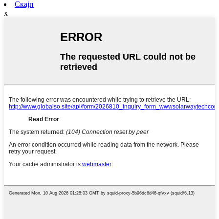
Скајп
x