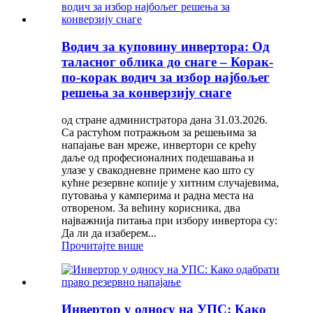
Водич за куповину инвертора: Од
таласног облика до снаге – Корак-
по-корак водич за избор најбољег
решења за конверзију снаге
од стране администратора дана 31.03.2026.
Са растућом потражњом за решењима за
напајање ван мреже, инвертори се крећу
даље од професионалних подешавања и
улазе у свакодневне примене као што су
кућне резервне копије у хитним случајевима,
путовања у камперима и радна места на
отвореном. За већину корисника, два
најважнија питања при избору инвертора су:
Да ли да изаберем...
Прочитајте више
Инвертор у односу на УПС: Како