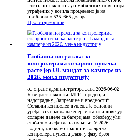
глобално тржиште аутомобилских инвертора
уграђених у возила процењено је на
приближно 525–665 долара...
Прочитајте више
Глобална потражња за
контролерима соларног пуњења
расте јер UL мандат за кампере из
2026. мења индустрију
од стране администратора дана 2026-06-02
Брзи раст тржишта: MPPT предводи
надоградњу „Запремине и вредности“
Соларни контролер пуњења је основни
уређај за управљање енергијом који повезује
соларне панеле са батеријама, обезбеђујући
стабилно и ефикасно пуњење. У 2026.
години, глобално тржиште соларних
контролера пуњења улази у фазу брзог
ширења...