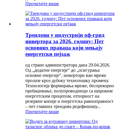
Прочитајте више
Трендови у индустрији оф-грид
инвертора за 2026. годину: Пет
основних праваца који мењају
енергетски пејзаж
од стране администратора дана 29.04.2026.
Од „додатне енергије“ до „осигурања
основне енергије“, инвертори ван мреже
пролазе кроз дубоку технолошку промену.
Технологија формирања мреже, беспрекорно
пребацивање, полупроводници са широким
енергетским процепом, отпорност на
резервне копије и енергетска равноправност
– пет главних трендова редефинишу...
Прочитајте више