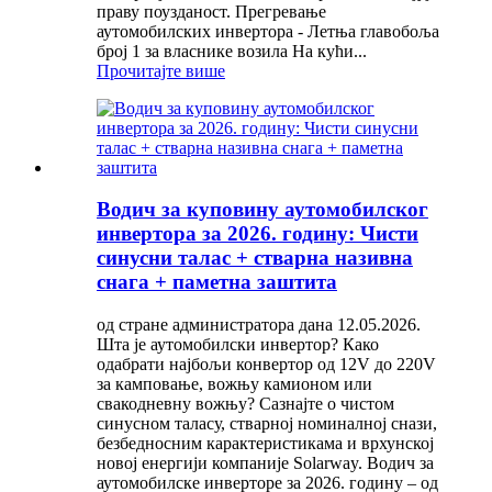
праву поузданост. Прегревање
аутомобилских инвертора - Летња главобоља
број 1 за власнике возила На кући...
Прочитајте више
Водич за куповину аутомобилског
инвертора за 2026. годину: Чисти
синусни талас + стварна називна
снага + паметна заштита
од стране администратора дана 12.05.2026.
Шта је аутомобилски инвертор? Како
одабрати најбољи конвертор од 12V до 220V
за камповање, вожњу камионом или
свакодневну вожњу? Сазнајте о чистом
синусном таласу, стварној номиналној снази,
безбедносним карактеристикама и врхунској
новој енергији компаније Solarway. Водич за
аутомобилске инверторе за 2026. годину – од