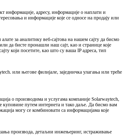
т информације, адресу, информације о наплати и
тересовања и информације које се односе на продају или
лате за аналитику веб-сајтова на нашем сајту да бисмо
или да бисте пронашли наш сајт, као и странице које
јту који посетите, као што су ваша IP адреса, тип
ech. или његове филијале, заједничка улагања или треће
ција о производима и услугама компаније Solarwaytech,
 куповине путем интернета и тако даље. Да бисмо вам
кација могу се комбиновати са информацијама које
ољшања производа, детаљни инжењеринг, истраживање