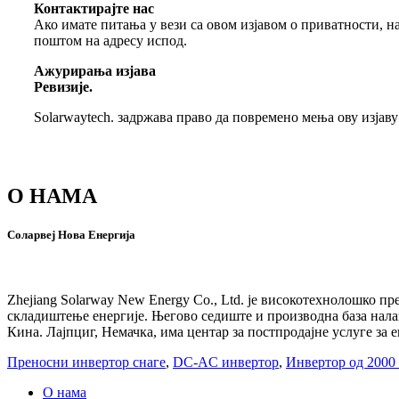
Контактирајте нас
Ако имате питања у вези са овом изјавом о приватности,
поштом на адресу испод.
Ажурирања изјава
Ревизије.
Solarwaytech. задржава право да повремено мења ову изјав
О НАМА
Соларвеј Нова Енергија
Zhejiang Solarway New Energy Co., Ltd. је високотехнолошко пр
складиштење енергије. Његово седиште и производна база налаз
Кина. Лајпциг, Немачка, има центар за постпродајне услуге за 
Преносни инвертор снаге
,
DC-AC инвертор
,
Инвертор од 2000
О нама