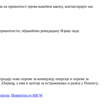
 на приватност према важећем закону, контактирајте нас
приватности, објавићемо ревидирану Изјаву овде.
родају нове опреме за конверзију енергије и опреме за
Zhejiang, а има и центар за истраживање и развој у Пекингу,
ертор
,
Инвертор од 600 W