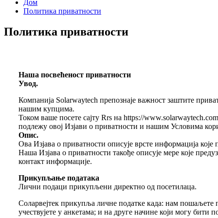
Дом
Политика приватности
Политика приватности
Наша посвећеност приватности
Увод.
Компанија Solarwaytech препознаје важност заштите прива
нашим купцима.
Током ваше посете сајту Rrs на https://www.solarwaytech.
подлежу овој Изјави о приватности и нашим Условима ко
Опис.
Ова Изјава о приватности описује врсте информација које
Наша Изјава о приватности такође описује мере које преду
контакт информације.
Прикупљање података
Лични подаци прикупљени директно од посетилаца.
Соларвејтек прикупља личне податке када: нам пошаљете п
учествујете у анкетама; и на друге начине који могу бити 