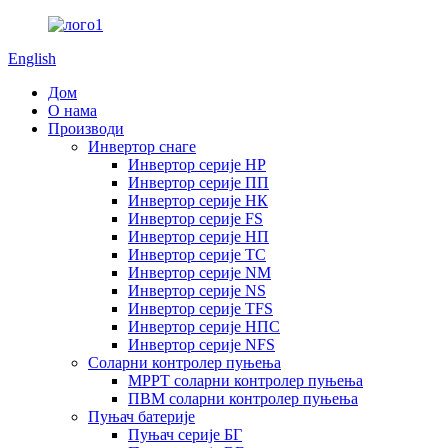
English
Дом
О нама
Производи
Инвертор снаге
Инвертор серије HP
Инвертор серије ПП
Инвертор серије НК
Инвертор серије FS
Инвертор серије НП
Инвертор серије ТС
Инвертор серије NM
Инвертор серије NS
Инвертор серије TFS
Инвертор серије НПС
Инвертор серије NFS
Соларни контролер пуњења
MPPT соларни контролер пуњења
ПВМ соларни контролер пуњења
Пуњач батерије
Пуњач серије БГ