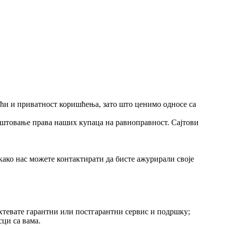
ући и приватност коришћења, зато што ценимо односе са
поштовање права наших купаца на равноправност. Сајтови
како нас можете контактирати да бисте ажурирали своје
хтевате гарантни или постгарантни сервис и подршку;
сци са вама.