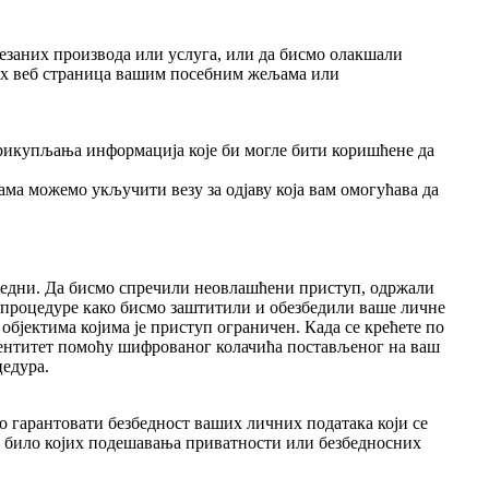
езаних производа или услуга, или да бисмо олакшали
их веб страница вашим посебним жељама или
прикупљања информација које би могле бити коришћене да
ма можемо укључити везу за одјаву која вам омогућава да
збедни. Да бисмо спречили неовлашћени приступ, одржали
е процедуре како бисмо заштитили и обезбедили ваше личне
бјектима којима је приступ ограничен. Када се крећете по
 идентитет помоћу шифрованог колачића постављеног на ваш
цедура.
 гарантовати безбедност ваших личних података који се
е било којих подешавања приватности или безбедносних