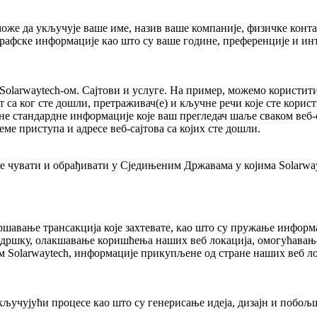
же да укључује ваше име, назив ваше компаније, физичке контак
графске информације као што су ваше године, преференције и ин
larwaytech-ом. Сајтови и услуге. На пример, можемо користити а
 са ког сте дошли, претраживач(е) и кључне речи које сте корист
е стандардне информације које ваш прегледач шаље сваком веб-са
еме приступа и адресе веб-сајтова са којих сте дошли.
чувати и обрађивати у Сједињеним Државама у којима Solarwayt
шавање трансакција које захтевате, као што су пружање информа
подршку, олакшавање коришћења наших веб локација, омогућавање
м Solarwaytech, информације прикупљене од стране наших веб ло
укључујући процесе као што су генерисање идеја, дизајн и поб