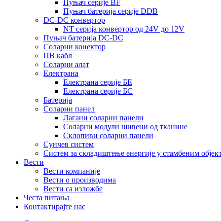
Пуњач серије BF
Пуњач батерија серије DDB
DC-DC конвертор
NT серија конвертор од 24V до 12V
Пуњач батерија DC-DC
Соларни конектор
ПВ кабл
Соларни алат
Електрана
Електрана серије БЕ
Електрана серије БС
Батерија
Соларни панел
Лагани соларни панели
Соларни модули шивени од тканине
Склопиви соларни панели
Сунчев систем
Систем за складиштење енергије у стамбеним објек
Вести
Вести компаније
Вести о производима
Вести са изложбе
Честа питања
Контактирајте нас