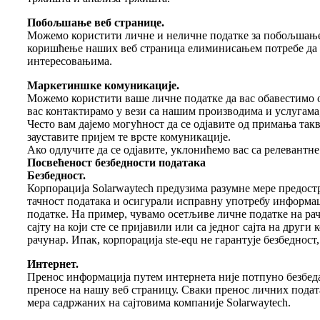
Побољшање веб странице.
Можемо користити личне и неличне податке за побољшање 
коришћење наших веб страница елиминисањем потребе да
интересовањима.
Маркетиншке комуникације.
Можемо користити ваше личне податке да вас обавестимо 
вас контактирамо у вези са нашим производима и услугама
Често вам дајемо могућност да се одјавите од примања та
зауставите пријем те врсте комуникације.
Ако одлучите да се одјавите, уклонићемо вас са релевантне
Посвећеност безбедности података
Безбедност.
Корпорација Solarwaytech предузима разумне мере предос
тачност података и осигурали исправну употребу информац
податке. На пример, чувамо осетљиве личне податке на рач
сајту на који сте се пријавили или са једног сајта на др
рачунар. Ипак, корпорација ste-equ не гарантује безбеднос
Интернет.
Пренос информација путем интернета није потпуно безбеда
преносе на нашу веб страницу. Сваки пренос личних подат
мера садржаних на сајтовима компаније Solarwaytech.