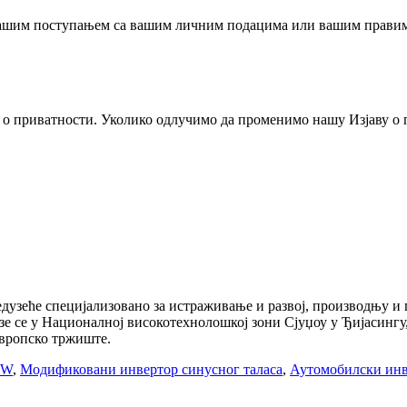
 нашим поступањем са вашим личним подацима или вашим правима
у о приватности. Уколико одлучимо да променимо нашу Изјаву о 
едузеће специјализовано за истраживање и развој, производњу и п
е се у Националној високотехнолошкој зони Сјуџоу у Ђијасингу, 
европско тржиште.
 W
,
Модификовани инвертор синусног таласа
,
Аутомобилски инв