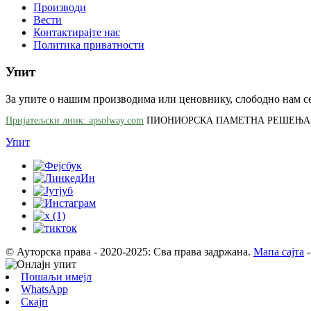
Производи
Вести
Контактирајте нас
Политика приватности
Упит
За упите о нашим производима или ценовнику, слободно нам се 
Пријатељски линк: apsolway.com
ПИОНИОРСКА ПАМЕТНА РЕШЕЊА 
Упит
© Ауторска права - 2020-2025: Сва права задржана.
Мапа сајта
Пошаљи имејл
WhatsApp
Скајп