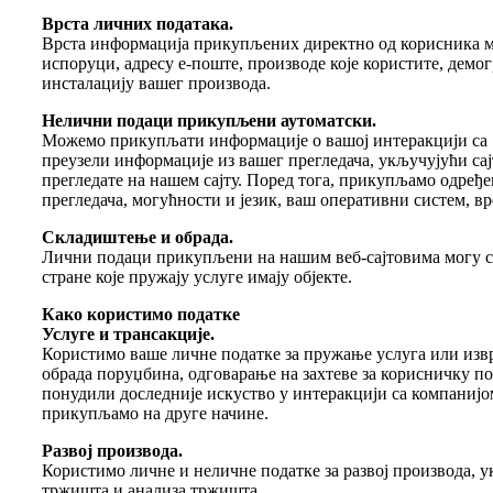
Врста личних података.
Врста информација прикупљених директно од корисника мо
испоруци, адресу е-поште, производе које користите, демо
инсталацију вашег производа.
Нелични подаци прикупљени аутоматски.
Можемо прикупљати информације о вашој интеракцији са So
преузели информације из вашег прегледача, укључујући сајт
прегледате на нашем сајту. Поред тога, прикупљамо одређен
прегледача, могућности и језик, ваш оперативни систем, вр
Складиштење и обрада.
Лични подаци прикупљени на нашим веб-сајтовима могу се 
стране које пружају услуге имају објекте.
Како користимо податке
Услуге и трансакције.
Користимо ваше личне податке за пружање услуга или извр
обрада поруџбина, одговарање на захтеве за корисничку 
понудили доследније искуство у интеракцији са компанијо
прикупљамо на друге начине.
Развој производа.
Користимо личне и неличне податке за развој производа, 
тржишта и анализа тржишта.