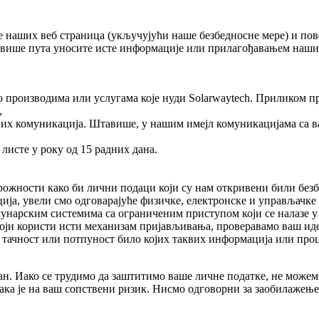
наших веб страница (укључујући наше безбедносне мере) и пов
 више пута уносите исте информације или прилагођавањем наш
о производима или услугама које нуди Solarwaytech. Приликом 
,
квих комуникација. Штавише, у нашим имејл комуникацијама са ва
 листе у року од 15 радних дана.
трожности како би лични подаци који су нам откривени били бе
ија, увели смо одговарајуће физичке, електронске и управљачк
унарским системима са ограниченим приступом који се налазе у о
уги који користи исти механизам пријављивања, проверавамо ваш
т, тачност или потпуност било којих таквих информација или про
н. Иако се трудимо да заштитимо ваше личне податке, не можемо
ака је на ваш сопствени ризик. Нисмо одговорни за заобилажењ