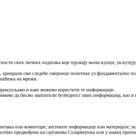
тности свих личних података које пружају њени купци, укључуј
com, креирали смо следеће смернице политике уз фундаментално 
ришћења на мрежи.
 прикупљамо и како можемо користити те информације.
зимамо да бисмо заштитили безбедност ових информација, као и 
итања или коментаре; захтевате информације или материјале; за
посебно предвиђени на сајтовима Соларвејтека или у нашој препи