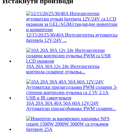
Истакнути производи
12/15/20/25/30/40A Интелигентна аутоматска
батерија 12V/24V ...
10A 20A 30A 12v 24v Интелигентна
контрола соларног пуњења...
10A 20A 30A 40A 50A 60A 12V/24V
Аутоматско прилагођавање PWM соларни...