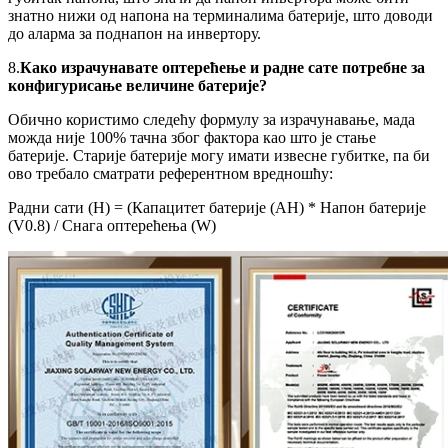
знатно нижи од напона на терминалима батерије, што доводи
до аларма за поднапон на инвертору.
8.
Како израчунавате оптерећење и радне сате потребне за
конфигурисање величине батерије?
Обично користимо следећу формулу за израчунавање, мада
можда није 100% тачна због фактора као што је стање
батерије. Старије батерије могу имати извесне губитке, па би
ово требало сматрати референтном вредношћу:
Радни сати (H) = (Капацитет батерије (AH) * Напон батерије
(V0.8) / Снага оптерећења (W)