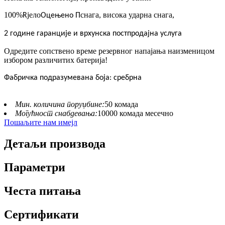
100%
јело
снага, висока ударна снага,
R
Оцењено П
2 године гаранције и врхунска постпродајна услуга
Одредите сопствено време резервног напајања наизменицом
избором различитих батерија!
Фабричка подразумевана боја: сребрна
Мин. количина поруџбине:
50 комада
Могућност снабдевања:
10000 комада месечно
Пошаљите нам имејл
Детаљи производа
Параметри
Честа питања
Сертификати