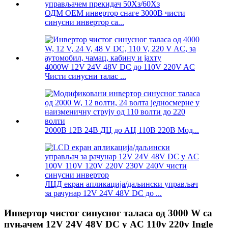
ОДМ ОЕМ инвертор снаге 3000В чисти
синусни инвертор са...
4000W 12V 24V 48V DC до 110V 220V AC
Чисти синусни талас ...
2000В 12В 24В ДЦ до АЦ 110В 220В Мод...
ЛЦД екран апликација/даљински управљач
за рачунар 12V 24V 48V DC до ...
Инвертор чистог синусног таласа од 3000 W са
пуњачем 12V 24V 48V DC у AC 110v 220v Ingle