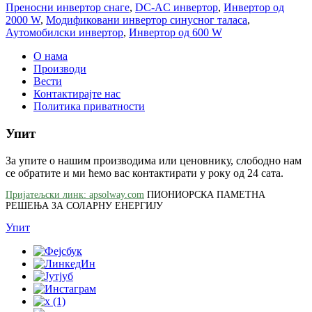
Преносни инвертор снаге
,
DC-AC инвертор
,
Инвертор од
2000 W
,
Модификовани инвертор синусног таласа
,
Аутомобилски инвертор
,
Инвертор од 600 W
О нама
Производи
Вести
Контактирајте нас
Политика приватности
Упит
За упите о нашим производима или ценовнику, слободно нам
се обратите и ми ћемо вас контактирати у року од 24 сата.
Пријатељски линк: apsolway.com
ПИОНИОРСКА ПАМЕТНА
РЕШЕЊА ЗА СОЛАРНУ ЕНЕРГИЈУ
Упит