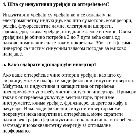
4. Шта су индуктивни уређаји са оптерећењем?
Индуктивни уређаји су уређаји који се ослањају на
електромагнетну индукцију, као што су мотори, компресори,
релеји, флуоресцентне лампе, електрични шпорети,
фрижидери, клима уређаји, штедљиве лампе и пумпе. Овим
уређајима је обично потребна 3 до 7 пута већа снага од
њихове номиналне снаге током покретања. Због тога је само
инвертор са чистим синусним таласом погодан за њихово
напајање.
5. Како одабрати одговарајући инвертор?
Ако ваше оптерећење чине отпорни уређаји, као што су
сијалице, можете одабрати модификовани синусни инвертор.
Међутим, за индуктивна и капацитивна оптерећења
препоручујемо употребу чистог синусног инвертора. Примери
таквих оптерећења укључују вентилаторе, прецизне
инструменте, клима уређаје, фрижидере, апарате за кафу и
рачунаре. Иако модификовани синусни инвертор може
покренути нека индуктивна оптерећења, може скратити
њихов век трајања јер индуктивна и капацитивна оптерећења
захтевају висококвалитетну енергију за оптималне
перформансе.