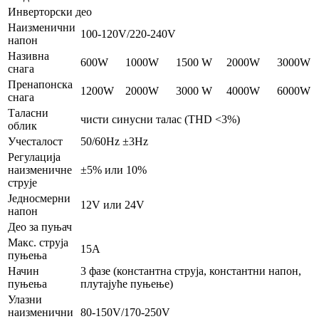
Инверторски део
Наизменични
100-120V/220-240V
напон
Називна
600W
1000W
1500 W
2000W
3000W
снага
Пренапонска
1200W
2000W
3000 W
4000W
6000W
снага
Таласни
чисти синусни талас (THD <3%)
облик
Учесталост
50/60Hz ±3Hz
Регулација
наизменичне
±5% или 10%
струје
Једносмерни
12V или 24V
напон
Део за пуњач
Макс. струја
15А
пуњења
Начин
3 фазе (константна струја, константни напон,
пуњења
плутајуће пуњење)
Улазни
наизменични
80-150V/170-250V