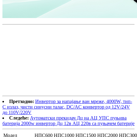
Претходно:
Инвертор за напајање ван мреже, 4000W, тип-
C излаз, чисти синусни талас, DC/AC конвертор од 12V/24V
до 110V/220V
Следеће:
Аутоматски прекидач Дц на АЦ УПС пуњива
батерија 2000w инвертор Дц 12в АЦ 220в са пуњачем батерије
Модел
НПС600
НПС1000
НПС1500
НПС2000
НПС300