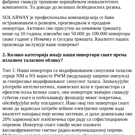
фабрике смањују трошкове коришћењем неквалитетних
компоненти. То доводи до великих безбедносних ризика.
SOLARWAY је професионална компанија која се бави
истраживањем и развојем, производњом и продајом
инвертора. Активно смо присутни на немачком тржишту
више од 10 година, извозећи око 50.000 до 100.000 инвертора
сваке године у Немачку и суседна тржишта. Квалитет наших
производа заслужује ваше поверење!
2. Колико категорија имају ваши инвертори снаге према
излазном таласном облику?
Тип 1: Наши инвертори са модификованим синусним таласом
серије NM и NS користе PWM (модулацију ширине импулса)
за генерисање модификованог синусног таласа. Захваљујући
употреби интелигентних, наменских кола и транзистора са
ефектом поља велике снаге, ови инвертори значајно смањују
губитак снаге и побољшавају функцију меког покретања,
обезбеђујући већу поузданост. Иако овај тип инвертора снаге
може да задовољи потребе већине електричне опреме када
квалитет напајања није веома захтеван, и даље доживљава око
20% хармонијског изобличења при раду са софистицираном
опремом. Инвертор снаге такође може изазвати
високофреквентне сметње радио-комуникационој опреми.