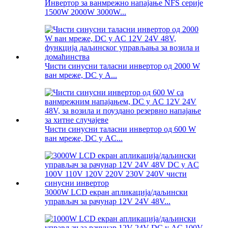
Инвертор за ванмрежно напајање NFS серије
1500W 2000W 3000W...
Чисти синусни таласни инвертор од 2000 W
ван мреже, DC у A...
Чисти синусни таласни инвертор од 600 W
ван мреже, DC у AC...
3000W LCD екран апликација/даљински
управљач за рачунар 12V 24V 48V...