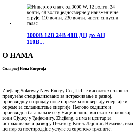
3000В 12В 24В 48В ДЦ до АЦ
110В...
О НАМА
Соларвеј Нова Енергија
Zhejiang Solarway New Energy Co., Ltd. је високотехнолошко
предузеће специјализовано за истраживање и развој,
производњу и продају нове опреме за конверзију енергије и
опреме за складиштење енергије. Његово седиште и
производна база налазе се у Националној високотехнолошкој
зони Сјуџоу у Ђијасингу, Zhejiang, а има и центар за
истраживање и развој у Пекингу, Кина. Лајпциг, Немачка, има
центар за постпродајне услуге за европско тржиште.