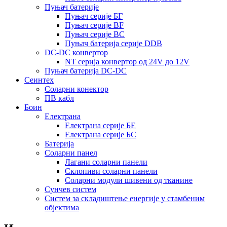
Пуњач батерије
Пуњач серије БГ
Пуњач серије BF
Пуњач серије BC
Пуњач батерија серије DDB
DC-DC конвертор
NT серија конвертор од 24V до 12V
Пуњач батерија DC-DC
Сеинтех
Соларни конектор
ПВ кабл
Боин
Електрана
Електрана серије БЕ
Електрана серије БС
Батерија
Соларни панел
Лагани соларни панели
Склопиви соларни панели
Соларни модули шивени од тканине
Сунчев систем
Систем за складиштење енергије у стамбеним
објектима