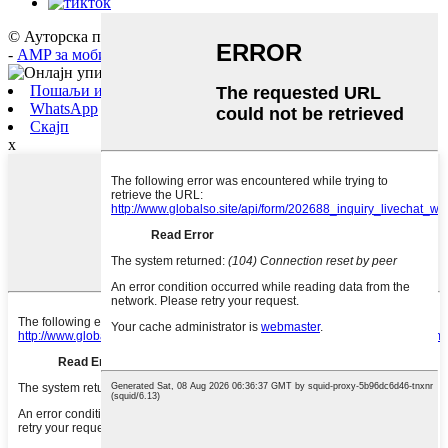
© Ауторска права - 2020-2025: Сва права задржана.
Мапа сајта
-
AMP за мобилне уређаје
-
Политика приватности
Пошаљи имејл
WhatsApp
Скајп
x