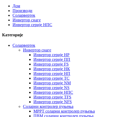
Дом
Производи
Соларвертек
Инвертор снаге
Инвертор серије НПС
Категорије
Соларвертек
Инвертор снаге
Инвертор серије HP
Инвертор серије ПП
Инвертор серије FS
Инвертор серије НК
Инвертор серије НП
Инвертор серије ТС
Инвертор серије NM
Инвертор серије NS
Инвертор серије НПС
Инвертор серије TFS
Инвертор серије NFS
Соларни контролер пуњења
MPPT соларни контролер пуњења
ПВМ соларни контролер пуњења