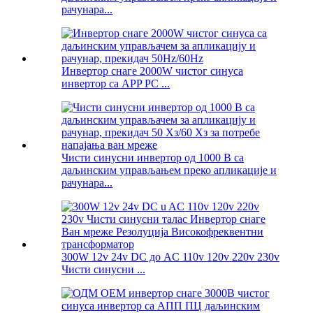
рачунара...
Инвертор снаге 2000W чистог синуса
инвертор са APP PC ...
Чисти синусни инвертор од 1000 В са
даљинским управљањем преко апликације и
рачунара...
300W 12v 24v DC до AC 110v 120v 220v 230v
Чисти синусни ...