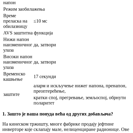
напон
Режим заобилажења
Време
преласка на
≤10 мс
обилазницу
AVS заштитна функција
Нижи напон
наизменичног
да, затвори
улаза
Високи напон
наизменичног
да, затвори
улаза
Временско
17 секунди
кашњење
аларм и искључење нижег напона, пренапон,
преоптерећење,
заштите
кратки спој, прегревање, земљоспој, обрнути
поларитет
1. Зашто је ваша понуда већа од других добављача?
На кинеском тржишту, многе фабрике продају јефтине
инверторе које склапају мале, нелиценциране радионице. Ове