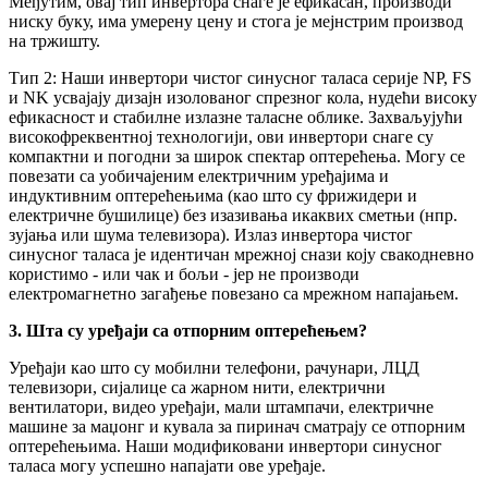
Међутим, овај тип инвертора снаге је ефикасан, производи
ниску буку, има умерену цену и стога је мејнстрим производ
на тржишту.
Тип 2: Наши инвертори чистог синусног таласа серије NP, FS
и NK усвајају дизајн изолованог спрезног кола, нудећи високу
ефикасност и стабилне излазне таласне облике. Захваљујући
високофреквентној технологији, ови инвертори снаге су
компактни и погодни за широк спектар оптерећења. Могу се
повезати са уобичајеним електричним уређајима и
индуктивним оптерећењима (као што су фрижидери и
електричне бушилице) без изазивања икаквих сметњи (нпр.
зујања или шума телевизора). Излаз инвертора чистог
синусног таласа је идентичан мрежној снази коју свакодневно
користимо - или чак и бољи - јер не производи
електромагнетно загађење повезано са мрежном напајањем.
3. Шта су уређаји са отпорним оптерећењем?
Уређаји као што су мобилни телефони, рачунари, ЛЦД
телевизори, сијалице са жарном нити, електрични
вентилатори, видео уређаји, мали штампачи, електричне
машине за маџонг и кувала за пиринач сматрају се отпорним
оптерећењима. Наши модификовани инвертори синусног
таласа могу успешно напајати ове уређаје.