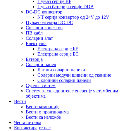
Пуњач серије BF
Пуњач батерија серије DDB
DC-DC конвертор
NT серија конвертор од 24V до 12V
Пуњач батерија DC-DC
Соларни конектор
ПВ кабл
Соларни алат
Електрана
Електрана серије БЕ
Електрана серије БС
Батерија
Соларни панел
Лагани соларни панели
Соларни модули шивени од тканине
Склопиви соларни панели
Сунчев систем
Систем за складиштење енергије у стамбеним
објектима
Вести
Вести компаније
Вести о производима
Вести са изложбе
Честа питања
Контактирајте нас