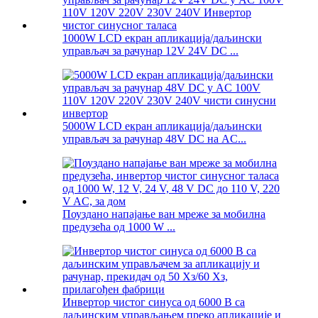
1000W LCD екран апликација/даљински
управљач за рачунар 12V 24V DC ...
5000W LCD екран апликација/даљински
управљач за рачунар 48V DC на AC...
Поуздано напајање ван мреже за мобилна
предузећа од 1000 W ...
Инвертор чистог синуса од 6000 В са
даљинским управљањем преко апликације и