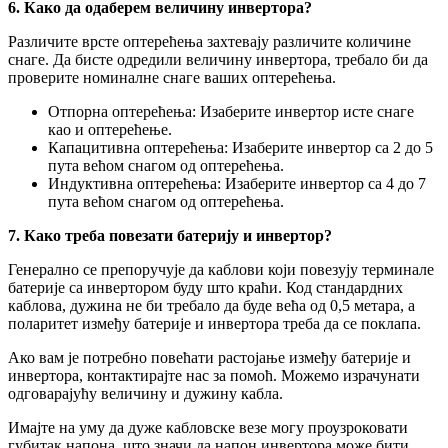
6. Како да одаберем величину инвертора?
Различите врсте оптерећења захтевају различите количине
снаге. Да бисте одредили величину инвертора, требало би да
проверите номиналне снаге ваших оптерећења.
Отпорна оптерећења: Изаберите инвертор исте снаге
као и оптерећење.
Капацитивна оптерећења: Изаберите инвертор са 2 до 5
пута већом снагом од оптерећења.
Индуктивна оптерећења: Изаберите инвертор са 4 до 7
пута већом снагом од оптерећења.
7. Како треба повезати батерију и инвертор?
Генерално се препоручује да каблови који повезују терминале
батерије са инвертором буду што краћи. Код стандардних
каблова, дужина не би требало да буде већа од 0,5 метара, а
поларитет између батерије и инвертора треба да се поклапа.
Ако вам је потребно повећати растојање између батерије и
инвертора, контактирајте нас за помоћ. Можемо израчунати
одговарајућу величину и дужину кабла.
Имајте на уму да дуже кабловске везе могу проузроковати
губитак напона, што значи да напон инвертора може бити