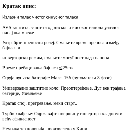
Кратак опис:
Излазни талас чистог синусног таласа
AVS заштита: заштита од ниског и високог напона улазног
напајања мреже
Ултрабрзи преносни релеј: Смањите време преноса између
бајпаса и
инверторски режим, смањите могућност пада напона
Време пребацивања бајпаса ≦25ms
Струја пуњача батерије: Макс. 15A (аутоматски 3 фазе)
Универзално заштитно коло: Преоптерећење, Дуг век трајања
батерије, Уземљење
Кратак спој, прегревање, меки старт
..
Турбо хлађење: Одржавајте површину инвертора хладном и
већу ефикасност
Немачка технологија, произведено у Кини