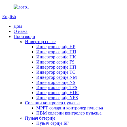
English
Дом
О нама
Производи
Инвертор снаге
Инвертор серије HP
Инвертор серије ПП
Инвертор серије НК
Инвертор серије FS
Инвертор серије НП
Инвертор серије ТС
Инвертор серије NM
Инвертор серије NS
Инвертор серије TFS
Инвертор серије НПС
Инвертор серије NFS
Соларни контролер пуњења
MPPT соларни контролер пуњења
ПВМ соларни контролер пуњења
Пуњач батерије
Пуњач серије БГ